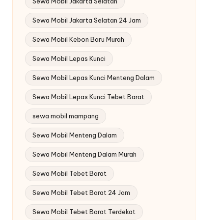
Sewa Mobil Jakarta Selatan
Sewa Mobil Jakarta Selatan 24 Jam
Sewa Mobil Kebon Baru Murah
Sewa Mobil Lepas Kunci
Sewa Mobil Lepas Kunci Menteng Dalam
Sewa Mobil Lepas Kunci Tebet Barat
sewa mobil mampang
Sewa Mobil Menteng Dalam
Sewa Mobil Menteng Dalam Murah
Sewa Mobil Tebet Barat
Sewa Mobil Tebet Barat 24 Jam
Sewa Mobil Tebet Barat Terdekat