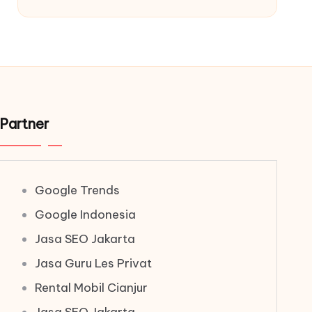
Partner
Google Trends
Google Indonesia
Jasa SEO Jakarta
Jasa Guru Les Privat
Rental Mobil Cianjur