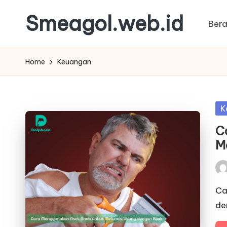
Smeagol.web.id
Ber
Skip
to
Smeagol.web.id
content
Review
Home
Keuangan
Informasi
Terbaik
dan
Po
K
Terpercaya
in
C
M
Pos
by
Ca
de