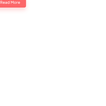
Read More