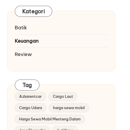
Kategori
Batik
Keuangan
Review
Tag
Azkarentcar
Cargo Laut
Cargo Udara
harga sewa mobil
Harga Sewa Mobil Menteng Dalam