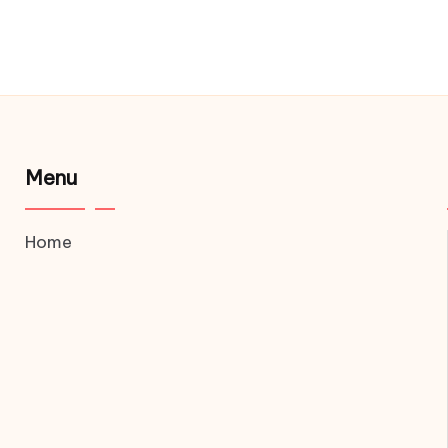
Menu
Home