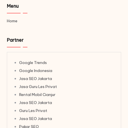
Menu
Home
Partner
Google Trends
Google Indonesia
Jasa SEO Jakarta
Jasa Guru Les Privat
Rental Mobil Cianjur
Jasa SEO Jakarta
Guru Les Privat
Jasa SEO Jakarta
Pakar SEO