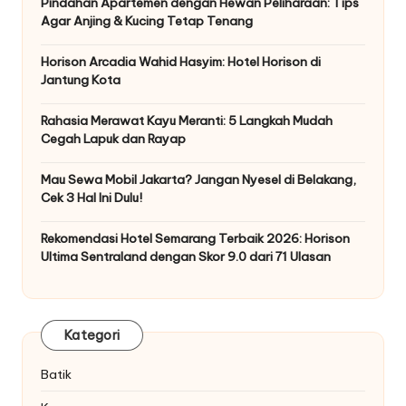
Pindahan Apartemen dengan Hewan Peliharaan: Tips
Agar Anjing & Kucing Tetap Tenang
Horison Arcadia Wahid Hasyim: Hotel Horison di
Jantung Kota
Rahasia Merawat Kayu Meranti: 5 Langkah Mudah
Cegah Lapuk dan Rayap
Mau Sewa Mobil Jakarta? Jangan Nyesel di Belakang,
Cek 3 Hal Ini Dulu!
Rekomendasi Hotel Semarang Terbaik 2026: Horison
Ultima Sentraland dengan Skor 9.0 dari 71 Ulasan
Kategori
Batik