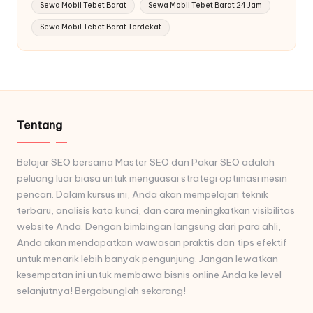
Sewa Mobil Tebet Barat
Sewa Mobil Tebet Barat 24 Jam
Sewa Mobil Tebet Barat Terdekat
Tentang
Belajar SEO bersama Master SEO dan Pakar SEO adalah
peluang luar biasa untuk menguasai strategi optimasi mesin
pencari. Dalam kursus ini, Anda akan mempelajari teknik
terbaru, analisis kata kunci, dan cara meningkatkan visibilitas
website Anda. Dengan bimbingan langsung dari para ahli,
Anda akan mendapatkan wawasan praktis dan tips efektif
untuk menarik lebih banyak pengunjung. Jangan lewatkan
kesempatan ini untuk membawa bisnis online Anda ke level
selanjutnya! Bergabunglah sekarang!