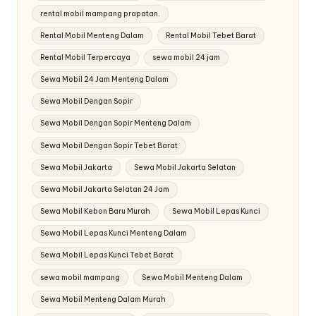
rental mobil mampang prapatan.
Rental Mobil Menteng Dalam
Rental Mobil Tebet Barat
Rental Mobil Terpercaya
sewa mobil 24 jam
Sewa Mobil 24 Jam Menteng Dalam
Sewa Mobil Dengan Sopir
Sewa Mobil Dengan Sopir Menteng Dalam
Sewa Mobil Dengan Sopir Tebet Barat
Sewa Mobil Jakarta
Sewa Mobil Jakarta Selatan
Sewa Mobil Jakarta Selatan 24 Jam
Sewa Mobil Kebon Baru Murah
Sewa Mobil Lepas Kunci
Sewa Mobil Lepas Kunci Menteng Dalam
Sewa Mobil Lepas Kunci Tebet Barat
sewa mobil mampang
Sewa Mobil Menteng Dalam
Sewa Mobil Menteng Dalam Murah