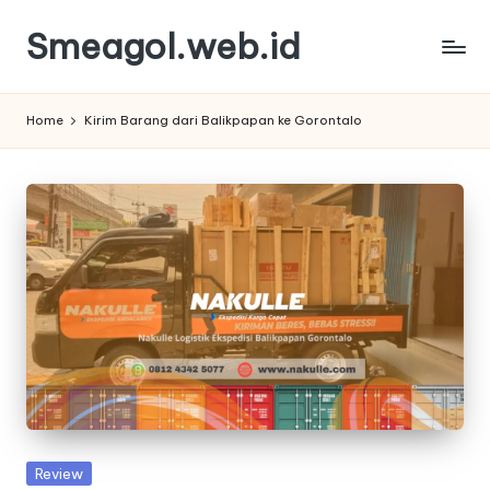
Smeagol.web.id
Skip
to
Smeagol.web.id
content
Review
Home
Kirim Barang dari Balikpapan ke Gorontalo
Informasi
Terbaik
dan
Terpercaya
Posted
Review