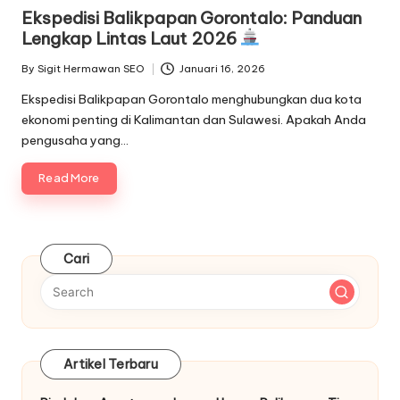
in
Ekspedisi Balikpapan Gorontalo: Panduan
Lengkap Lintas Laut 2026
By
Sigit Hermawan SEO
Januari 16, 2026
Posted
by
Ekspedisi Balikpapan Gorontalo menghubungkan dua kota
ekonomi penting di Kalimantan dan Sulawesi. Apakah Anda
pengusaha yang…
Read More
Cari
Artikel Terbaru