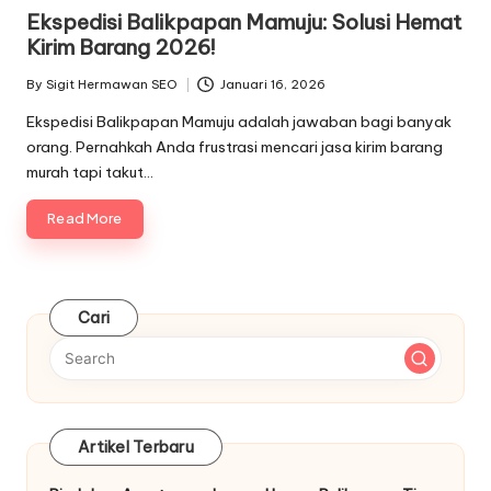
in
Ekspedisi Balikpapan Mamuju: Solusi Hemat
Kirim Barang 2026!
By
Sigit Hermawan SEO
Januari 16, 2026
Posted
by
Ekspedisi Balikpapan Mamuju adalah jawaban bagi banyak
orang. Pernahkah Anda frustrasi mencari jasa kirim barang
murah tapi takut…
Read More
Cari
Artikel Terbaru