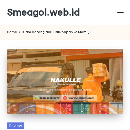
Smeagol.web.id
Skip
to
Smeagol.web.id
content
Review
Home
Kirim Barang dari Balikpapan ke Mamuju
Informasi
Terbaik
dan
Terpercaya
Posted
Review