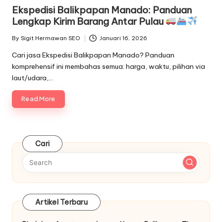
in
Ekspedisi Balikpapan Manado: Panduan
Lengkap Kirim Barang Antar Pulau
By
Sigit Hermawan SEO
Januari 16, 2026
Posted
by
Cari jasa Ekspedisi Balikpapan Manado? Panduan
komprehensif ini membahas semua: harga, waktu, pilihan via
laut/udara,…
Read More
Cari
Artikel Terbaru