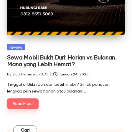
Posted
Review
in
Sewa Mobil Bukit Duri: Harian vs Bulanan,
Mana yang Lebih Hemat?
By
Sigit Hermawan SEO
Januari 24, 2026
Posted
by
Tinggal di Bukit Duri dan butuh mobil? Simak panduan
lengkap pilih sewa harian atau bulanan!…
Read More
Cari