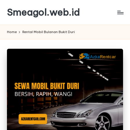
Smeagol.web.id
Skip
to
Smeagol.web.id
content
Review
Home
Rental Mobil Bulanan Bukit Duri
Informasi
Terbaik
dan
Terpercaya