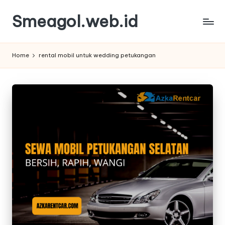
Smeagol.web.id
Skip
to
Smeagol.web.id
content
Review
Home
rental mobil untuk wedding petukangan
Informasi
Terbaik
dan
Terpercaya