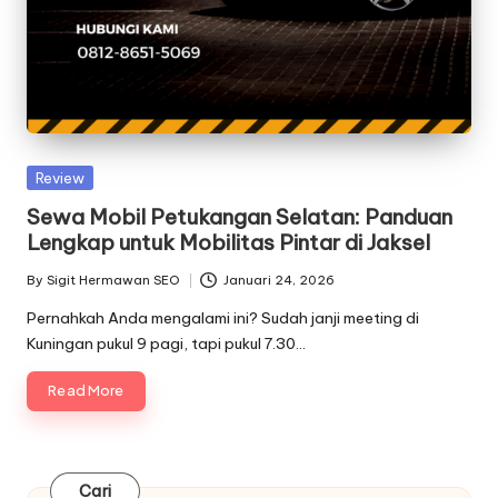
Posted
Review
in
Sewa Mobil Petukangan Selatan: Panduan
Lengkap untuk Mobilitas Pintar di Jaksel
By
Sigit Hermawan SEO
Januari 24, 2026
Posted
by
Pernahkah Anda mengalami ini? Sudah janji meeting di
Kuningan pukul 9 pagi, tapi pukul 7.30…
Read More
Cari