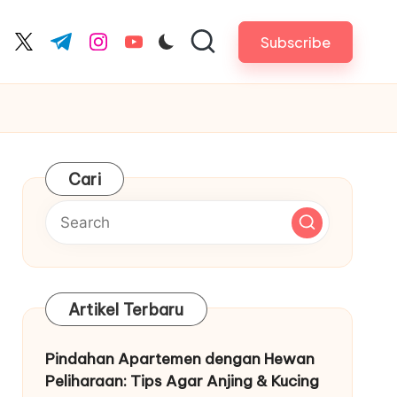
Subscribe
cebook.com
twitter.com
t.me
instagram.com
youtube.com
Cari
Artikel Terbaru
Pindahan Apartemen dengan Hewan
Peliharaan: Tips Agar Anjing & Kucing