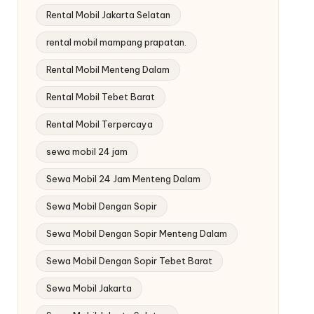
Rental Mobil Jakarta Selatan
rental mobil mampang prapatan.
Rental Mobil Menteng Dalam
Rental Mobil Tebet Barat
Rental Mobil Terpercaya
sewa mobil 24 jam
Sewa Mobil 24 Jam Menteng Dalam
Sewa Mobil Dengan Sopir
Sewa Mobil Dengan Sopir Menteng Dalam
Sewa Mobil Dengan Sopir Tebet Barat
Sewa Mobil Jakarta