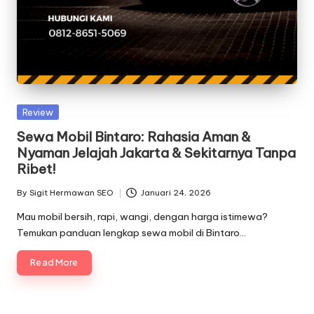
Posted
Review
in
Sewa Mobil Bintaro: Rahasia Aman &
Nyaman Jelajah Jakarta & Sekitarnya Tanpa
Ribet!
By
Sigit Hermawan SEO
Januari 24, 2026
Posted
by
Mau mobil bersih, rapi, wangi, dengan harga istimewa?
Temukan panduan lengkap sewa mobil di Bintaro…
Read More