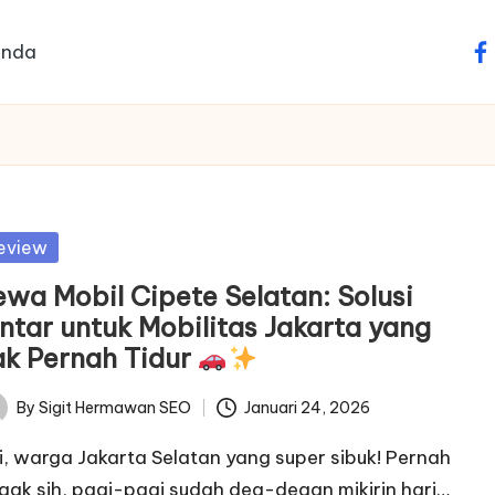
anda
fa
sted
eview
ewa Mobil Cipete Selatan: Solusi
intar untuk Mobilitas Jakarta yang
ak Pernah Tidur
By
Sigit Hermawan SEO
Januari 24, 2026
ted
i, warga Jakarta Selatan yang super sibuk! Pernah
gak sih, pagi-pagi sudah deg-degan mikirin hari…