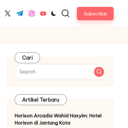
Subscribe
cebook.com
twitter.com
t.me
instagram.com
youtube.com
Cari
Artikel Terbaru
Horison Arcadia Wahid Hasyim: Hotel
Horison di Jantung Kota