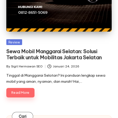
Posted
Review
in
Sewa Mobil Manggarai Selatan: Solusi
Terbaik untuk Mobilitas Jakarta Selatan
By
Sigit Hermawan SEO
Januari 24, 2026
Posted
by
Tinggal di Manggarai Selatan? Ini panduan lengkap sewa
mobil yang aman, nyaman, dan murah! Hai,…
Read More
Cari