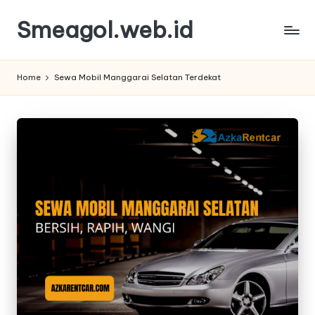
Smeagol.web.id
Skip
to
Smeagol.web.id
content
Review
Home
Sewa Mobil Manggarai Selatan Terdekat
Informasi
Terbaik
dan
Terpercaya