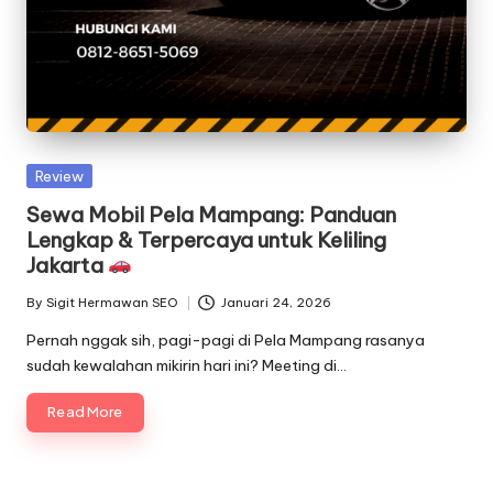
Posted
Review
in
Sewa Mobil Pela Mampang: Panduan
Lengkap & Terpercaya untuk Keliling
Jakarta
By
Sigit Hermawan SEO
Januari 24, 2026
Posted
by
Pernah nggak sih, pagi-pagi di Pela Mampang rasanya
sudah kewalahan mikirin hari ini? Meeting di…
Read More