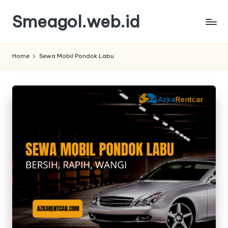
Smeagol.web.id
Skip
to
Smeagol.web.id
content
Review
Home
Sewa Mobil Pondok Labu
Informasi
Terbaik
dan
Terpercaya