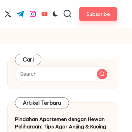
Subscribe
cebook.com
twitter.com
t.me
instagram.com
youtube.com
Cari
Artikel Terbaru
Pindahan Apartemen dengan Hewan
Peliharaan: Tips Agar Anjing & Kucing