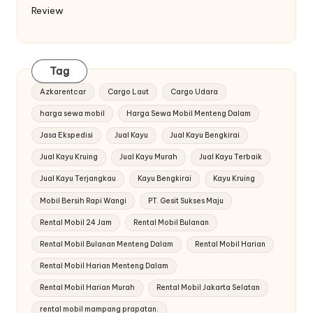
Review
Tag
Azkarentcar
Cargo Laut
Cargo Udara
harga sewa mobil
Harga Sewa Mobil Menteng Dalam
Jasa Ekspedisi
Jual Kayu
Jual Kayu Bengkirai
Jual Kayu Kruing
Jual Kayu Murah
Jual Kayu Terbaik
Jual Kayu Terjangkau
Kayu Bengkirai
Kayu Kruing
Mobil Bersih Rapi Wangi
PT. Gesit Sukses Maju
Rental Mobil 24 Jam
Rental Mobil Bulanan
Rental Mobil Bulanan Menteng Dalam
Rental Mobil Harian
Rental Mobil Harian Menteng Dalam
Rental Mobil Harian Murah
Rental Mobil Jakarta Selatan
rental mobil mampang prapatan.