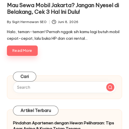
in
Mau Sewa Mobil Jakarta? Jangan Nyesel di
Belakang, Cek 3 Hal Ini Dulu!
By
Sigit Hermawan SEO
Juni 8, 2026
Posted
by
Halo, teman-teman! Pernah nggak sih kamu lagi butuh mobil
cepat-cepat, lalu buka HP dan cari rental…
Read More
Cari
Artikel Terbaru
Pindahan Apartemen dengan Hewan Peliharaan: Tips
Agar Anjing & Kucing Tetap Tenang