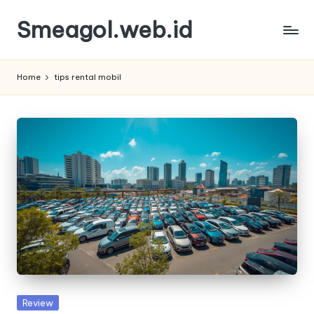
Smeagol.web.id
Skip
to
Smeagol.web.id
content
Review
Home
tips rental mobil
Informasi
Terbaik
dan
Terpercaya
Posted
Review