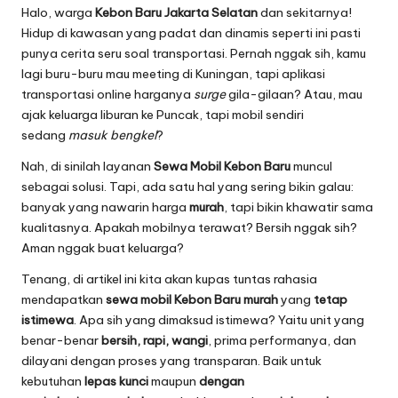
Halo, warga
Kebon Baru Jakarta Selatan
dan sekitarnya!
Hidup di kawasan yang padat dan dinamis seperti ini pasti
punya cerita seru soal transportasi. Pernah nggak sih, kamu
lagi buru-buru mau meeting di Kuningan, tapi aplikasi
transportasi online harganya
surge
gila-gilaan? Atau, mau
ajak keluarga liburan ke Puncak, tapi mobil sendiri
sedang
masuk bengkel
?
Nah, di sinilah layanan
Sewa Mobil Kebon Baru
muncul
sebagai solusi. Tapi, ada satu hal yang sering bikin galau:
banyak yang nawarin harga
murah
, tapi bikin khawatir sama
kualitasnya. Apakah mobilnya terawat? Bersih nggak sih?
Aman nggak buat keluarga?
Tenang, di artikel ini kita akan kupas tuntas rahasia
mendapatkan
sewa mobil Kebon Baru murah
yang
tetap
istimewa
. Apa sih yang dimaksud istimewa? Yaitu unit yang
benar-benar
bersih, rapi, wangi
, prima performanya, dan
dilayani dengan proses yang transparan. Baik untuk
kebutuhan
lepas kunci
maupun
dengan