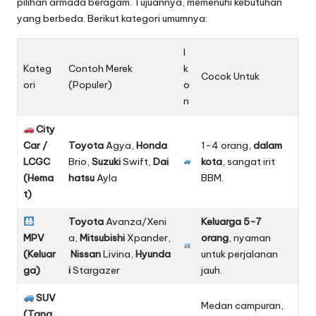
pilihan armada beragam. Tujuannya, memenuhi kebutuhan
yang berbeda. Berikut kategori umumnya:
I
Kateg
Contoh Merek
k
Cocok Untuk
ori
(Populer)
o
n
City
Car /
Toyota
Agya,
Honda
1-4 orang,
dalam
LCGC
Brio,
Suzuki
Swift,
Dai
kota
, sangat irit
(Hema
hatsu
Ayla
BBM.
t)
Toyota
Avanza/Xeni
Keluarga 5-7
MPV
a,
Mitsubishi
Xpander,
orang
, nyaman
(Keluar
Nissan
Livina,
Hyunda
untuk perjalanan
ga)
i
Stargazer
jauh.
SUV
Medan campuran,
(Tang