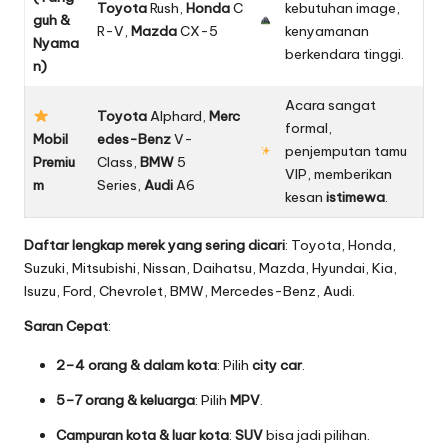
Toyota
Rush,
Honda
C
kebutuhan image,
guh &
R-V,
Mazda
CX-5
kenyamanan
Nyama
berkendara tinggi.
n)
Acara sangat
Toyota
Alphard,
Merc
formal,
Mobil
edes-Benz
V-
penjemputan tamu
Premiu
Class,
BMW
5
VIP, memberikan
m
Series,
Audi
A6
kesan
istimewa
.
Daftar lengkap merek yang sering dicari
: Toyota, Honda,
Suzuki, Mitsubishi, Nissan, Daihatsu, Mazda, Hyundai, Kia,
Isuzu, Ford, Chevrolet, BMW, Mercedes-Benz, Audi.
Saran Cepat
:
2–4 orang & dalam kota
: Pilih
city car
.
5–7 orang & keluarga
: Pilih
MPV
.
Campuran kota & luar kota
:
SUV
bisa jadi pilihan.