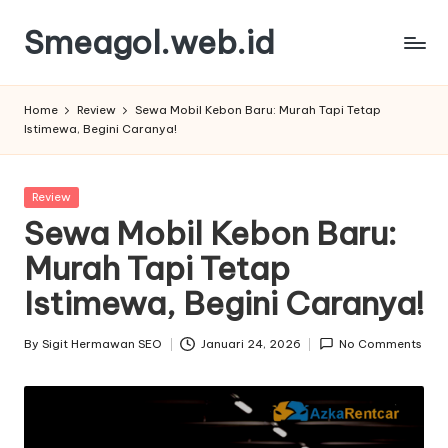
Smeagol.web.id
Skip
to
Smeagol.web.id
content
Review
Home
Review
Sewa Mobil Kebon Baru: Murah Tapi Tetap
Informasi
Istimewa, Begini Caranya!
Terbaik
dan
Terpercaya
Posted
Review
in
Sewa Mobil Kebon Baru:
Murah Tapi Tetap
Istimewa, Begini Caranya!
By
Sigit Hermawan SEO
Januari 24, 2026
No Comments
Posted
by