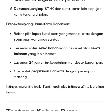
Sudah melalui pengecekan pra-penyewaan.
Dokumen Lengkap
: STNK dan surat-surat lain siap, jadi
kamu tenang di jalan.
Ekspektasi yang Harus Kamu Dapatkan
:
Bebas pilih
lepas kunci
buat yang mandiri, atau
dengan
sopir
buat yang mau santai.
Tersedia untuk
sewa harian
yang fleksibel atau
sewa
bulanan
yang lebih hemat.
Layanan
24 jam
untuk kebutuhan mendesak kapan pun.
Opsi untuk
perjalanan luar kota
dengan persiapan
matang.
Intinya,
murah
itu baik. Tapi
murah
plus
istimewa
? Itu baru luar
biasa.