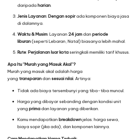
daripada
harian
.
Jenis Layanan
:
Dengan sopir
ada komponen biaya jasa
di dalamnya.
Waktu & Musim
: Layanan
24 jam
dan
periode
liburan
(seperti Lebaran, Natal) biasanya lebih mahal.
Rute
:
Perjalanan luar kota
seringkali memiliki tarif khusus.
Apa Itu “Murah yang Masuk Akal”?
Murah yang masuk akal adalah harga
yang
transparan
dan
sesuai nilai
. Artinya:
Tidak ada biaya tersembunyi yang tiba-tiba muncul.
Harga yang dibayar sebanding dengan kondisi unit
yang
prima
dan layanan yang diberikan.
Kamu mendapatkan
breakdown
jelas: harga sewa,
biaya sopir (jika ada), dan komponen lainnya.
Cara Mendapatkan Harga Terbaik
: