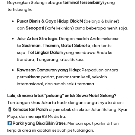
Bayangkan Selong sebagai
terminal tersembunyi
yang
terhubung ke:
Pusat Bisnis & Gaya Hidup:
Blok M
(belanja & kuliner)
dan
Senopati
(kafe kekinian) cuma beberapa menit saja.
Jalur Arteri Strategis:
Dengan mudah Anda meluncur
ke
Sudirman, Thamrin, Gatot Subroto
, dan tentu
saja,
Tol Lingkar Dalam
yang membawa Anda ke
Bandara, Tangerang, atau Bekasi.
Kawasan Campuran yang Hidup:
Perpaduan antara
permukiman padat, perkantoran kecil, sekolah
internasional, dan rumah sakit ternama.
Lalu, di mana letak “peluang” untuk Sewa Mobil Selong?
Tantangan khas Jakarta hadir dengan sangat nyata di sini:
Kemacetan Parah
di jam sibuk di sekitar Jalan Selong, Kyai
Maja, dan menuju RS Medistra.
Parkir yang Bisa Bikin Stres.
Mencari spot parkir di hari
kerja di area ini adalah sebuah petualangan.