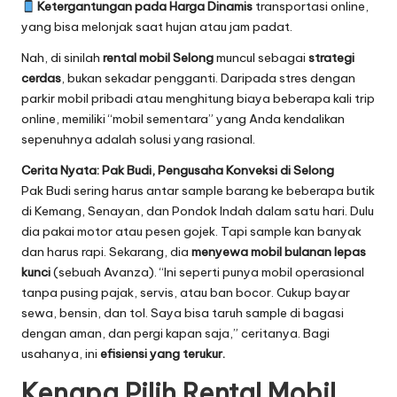
Ketergantungan pada Harga Dinamis
transportasi online,
yang bisa melonjak saat hujan atau jam padat.
Nah, di sinilah
rental mobil Selong
muncul sebagai
strategi
cerdas
, bukan sekadar pengganti. Daripada stres dengan
parkir mobil pribadi atau menghitung biaya beberapa kali trip
online, memiliki “mobil sementara” yang Anda kendalikan
sepenuhnya adalah solusi yang rasional.
Cerita Nyata: Pak Budi, Pengusaha Konveksi di Selong
Pak Budi sering harus antar sample barang ke beberapa butik
di Kemang, Senayan, dan Pondok Indah dalam satu hari. Dulu
dia pakai motor atau pesen gojek. Tapi sample kan banyak
dan harus rapi. Sekarang, dia
menyewa mobil bulanan lepas
kunci
(sebuah Avanza). “Ini seperti punya mobil operasional
tanpa pusing pajak, servis, atau ban bocor. Cukup bayar
sewa, bensin, dan tol. Saya bisa taruh sample di bagasi
dengan aman, dan pergi kapan saja,” ceritanya. Bagi
usahanya, ini
efisiensi yang terukur.
Kenapa Pilih Rental Mobil