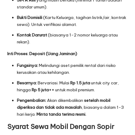
SIM A Asli
yang masih berlaku (minimal 1 tahun adalah
standar umum).
Bukti Domisili
(Kartu Keluarga, tagihan listrik/air, kontrak
sewa). Untuk verifikasi alamat.
Kontak Darurat
(biasanya 1-2 nomor keluarga atau
rekan).
Inti Proses: Deposit (Uang Jaminan)
Fungsinya:
Melindungi aset pemilik rental dari risiko
kerusakan atau kehilangan.
Besarnya:
Bervariasi. Mulai
Rp 1.5 juta
untuk city car,
hingga
Rp 5 juta++
untuk mobil premium.
Pengembalian:
Akan dikembalikan
setelah mobil
diperiksa dan tidak ada masalah
, biasanya dalam 1-3
hari kerja.
Minta tanda terima resmi.
Syarat Sewa Mobil Dengan Sopir