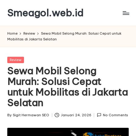
Smeagol.web.id
Skip
to
Smeagol.web.id
content
Review
Home
Review
Sewa Mobil Selong Murah: Solusi Cepat untuk
Informasi
Mobilitas di Jakarta Selatan
Terbaik
dan
Terpercaya
Posted
Review
in
Sewa Mobil Selong
Murah: Solusi Cepat
untuk Mobilitas di Jakarta
Selatan
By
Sigit Hermawan SEO
Januari 24, 2026
No Comments
Posted
by