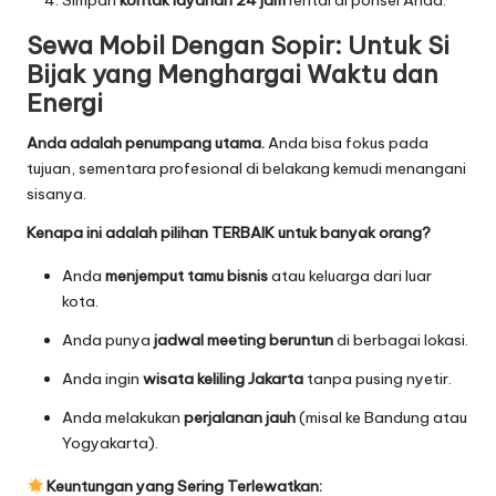
Simpan
kontak layanan 24 jam
rental di ponsel Anda.
Sewa Mobil Dengan Sopir: Untuk Si
Bijak yang Menghargai Waktu dan
Energi
Anda adalah penumpang utama.
Anda bisa fokus pada
tujuan, sementara profesional di belakang kemudi menangani
sisanya.
Kenapa ini adalah pilihan TERBAIK untuk banyak orang?
Anda
menjemput tamu bisnis
atau keluarga dari luar
kota.
Anda punya
jadwal meeting beruntun
di berbagai lokasi.
Anda ingin
wisata keliling Jakarta
tanpa pusing nyetir.
Anda melakukan
perjalanan jauh
(misal ke Bandung atau
Yogyakarta).
Keuntungan yang Sering Terlewatkan: